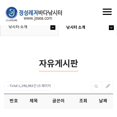
Togg
navig
낚시터 소개
낚시터 소개
자유게시판
Total 1,240,963건
15 페이지
번호
제목
글쓴이
조회
날짜