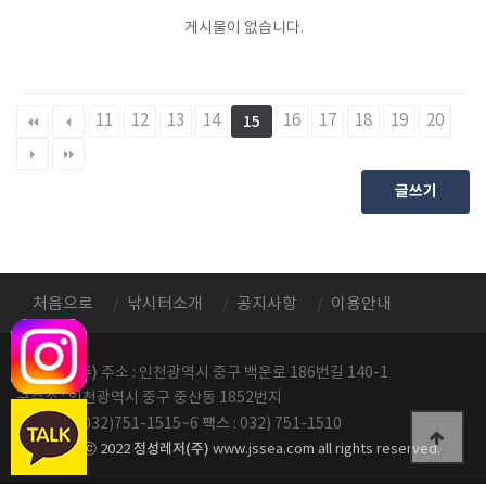
게시물이 없습니다.
11
12
13
14
16
17
18
19
20
15
글쓰기
처음으로
낚시터소개
공지사항
이용안내
정성레저(주)
주소 : 인천광역시 중구 백운로 186번길 140-1
구주소 : 인천광역시 중구 중산동 1852번지
전화번호
팩스
: 032)751-1515~6
: 032) 751-1510
정성레저(주)
copyright ⓒ 2022
www.jssea.com all rights reserved.