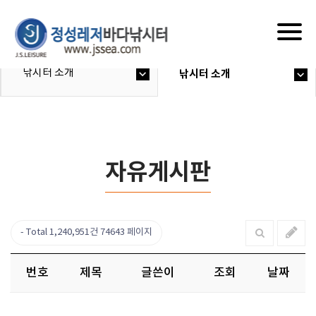
Togg
navig
낚시터 소개
낚시터 소개
자유게시판
Total 1,240,951건
74643 페이지
번호
제목
글쓴이
조회
날짜