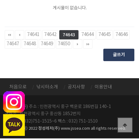
게시물이 없습니다.
74641
74642
74644
74645
74646
74643
74647
74648
74649
74650
글쓰기
처음으로
낚시터소개
공지사항
이용안내
정성레저(주)
주소 : 인천광역시 중구 백운로 186번길 140-1
구주소 : 인천광역시 중구 중산동 1852번지
전화번호
팩스
: 032)751-1515~6
: 032) 751-1510
정성레저(주)
copyright ⓒ 2022
www.jssea.com all rights reserved.