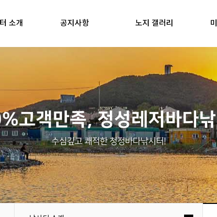
터 소개
공지사항
노지 갤러리
미
0%고객만족, 정성레저바다
수심깊고 쾌적한 청정바다낚시터!