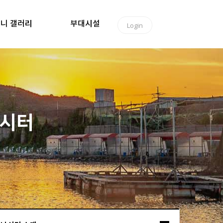
니 갤러리
부대시설
Login
낚시터