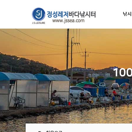
낚시
10