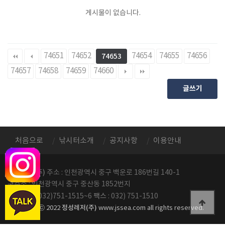
게시물이 없습니다.
74651
74652
74654
74655
74656
74653
74657
74658
74659
74660
글쓰기
처음으로
낚시터소개
공지사항
이용안내
정성레저(주)
주소 : 인천광역시 중구 백운로 186번길 140-1
구주소 : 인천광역시 중구 중산동 1852번지
전화번호
팩스
: 032)751-1515~6
: 032) 751-1510
정성레저(주)
copyright ⓒ 2022
www.jssea.com all rights reserved.