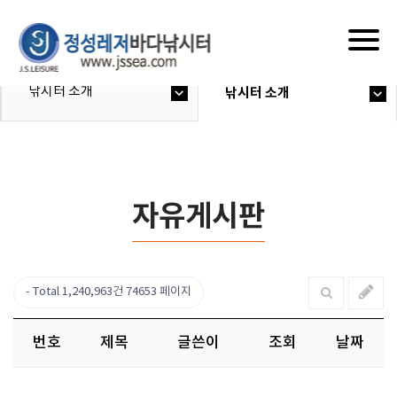
Togg
navig
낚시터 소개
낚시터 소개
자유게시판
Total 1,240,963건
74653 페이지
번호
제목
글쓴이
조회
날짜