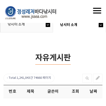
Togg
navig
낚시터 소개
낚시터 소개
자유게시판
Total 1,241,043건
74660 페이지
번호
제목
글쓴이
조회
날짜