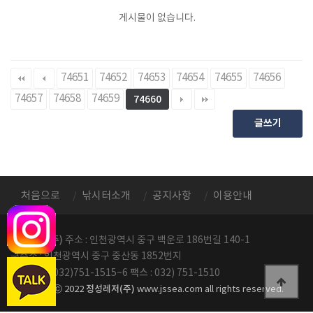
게시물이 없습니다.
74651
74652
74653
74654
74655
74656
74657
74658
74659
74660
글쓰기
처음으로
낚시터소개
공지사항
이용안내
정성레저(주)
주소 : 인천광역시 중구 백운로 186번길 140-1
구주소 : 인천광역시 중구 중산동 1852번지
전화번호
팩스
: 032)751-1515~6
: 032) 751-1510
정성레저(주)
copyright ⓒ 2022
www.jssea.com all rights reserved.