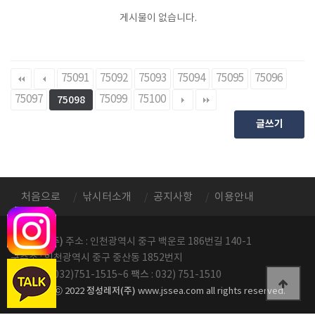
게시물이 없습니다.
75091
75092
75093
75094
75095
75096
75097
75099
75100
75098
글쓰기
처음으로
낚시터소개
공지사항
이용안내
정성레저(주)
주소 : 인천광역시 중구 백운로 186번길 140-1
구주소 : 인천광역시 중구 중산동 1852번지
전화번호
팩스
: 032)751-1515~6
: 032) 751-1510
정성레저(주)
copyright ⓒ 2022
www.jssea.com all rights reserved.