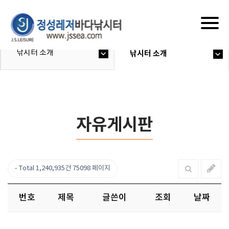
Togg
navig
낚시터 소개
낚시터 소개
자유게시판
Total 1,240,935건
75098 페이지
번호
제목
글쓴이
조회
날짜