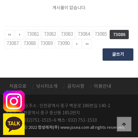
게시물이 없습니다.
73081
73082
73083
73084
73085
73086
73087
73088
73089
73090
글쓰기
처음으로
낚시터소개
공지사항
이용안내
정성레저(주)
주소 : 인천광역시 중구 백운로 186번길 140-1
구주소 : 인천광역시 중구 중산동 1852번지
전화번호
팩스
: 032)751-1515~6
: 032) 751-1510
정성레저(주)
copyright ⓒ 2022
www.jssea.com all rights reserved.