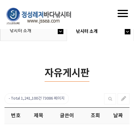
Togg
navig
낚시터 소개
낚시터 소개
자유게시판
Total 1,241,100건
73086 페이지
번호
제목
글쓴이
조회
날짜