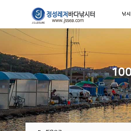
낚시
10