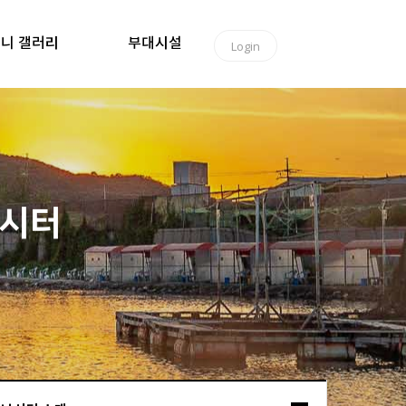
니 갤러리
부대시설
Login
낚시터