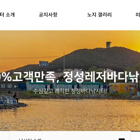
터 소개
공지사항
노지 갤러리
미
0%고객만족, 정성레저바다
수심깊고 쾌적한 청정바다낚시터!