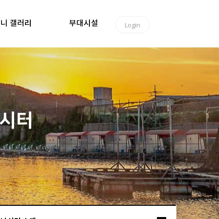
니 갤러리
부대시설
Login
낚시터