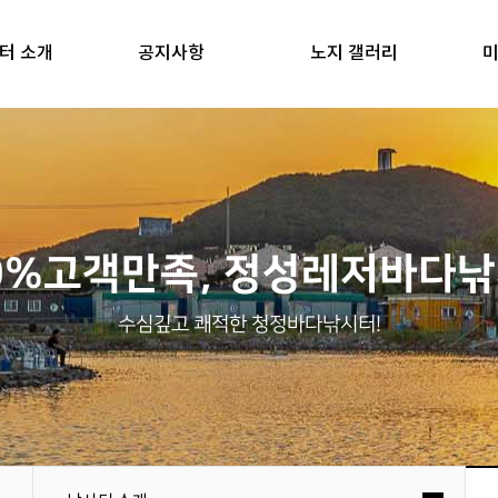
터 소개
공지사항
노지 갤러리
미
0%고객만족, 정성레저바다
수심깊고 쾌적한 청정바다낚시터!