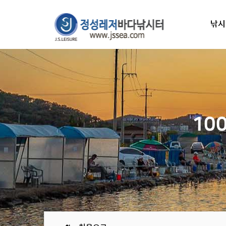
낚시
10