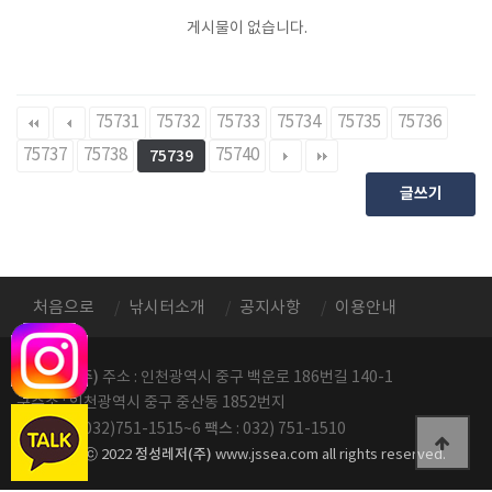
게시물이 없습니다.
75731
75732
75733
75734
75735
75736
75737
75738
75740
75739
글쓰기
처음으로
낚시터소개
공지사항
이용안내
정성레저(주)
주소 : 인천광역시 중구 백운로 186번길 140-1
구주소 : 인천광역시 중구 중산동 1852번지
전화번호
팩스
: 032)751-1515~6
: 032) 751-1510
정성레저(주)
copyright ⓒ 2022
www.jssea.com all rights reserved.