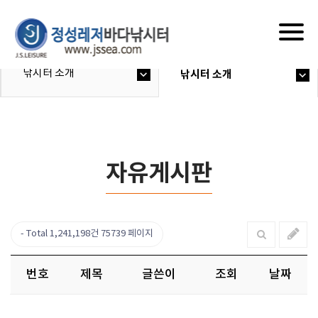
Togg
navig
낚시터 소개
낚시터 소개
자유게시판
Total 1,241,198건
75739 페이지
번호
제목
글쓴이
조회
날짜