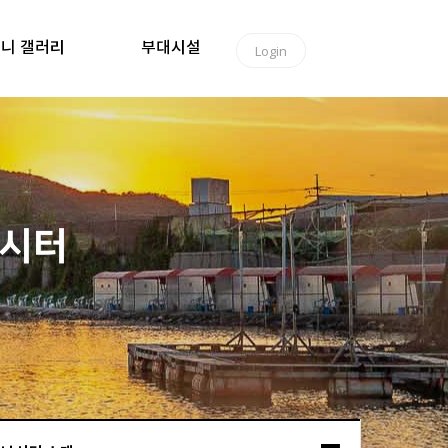
니 갤러리
부대시설
Login
낚시터