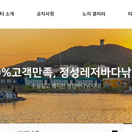
터 소개
공지사항
노지 갤러리
미
0%고객만족, 정성레저바다
수심깊고 쾌적한 청정바다낚시터!