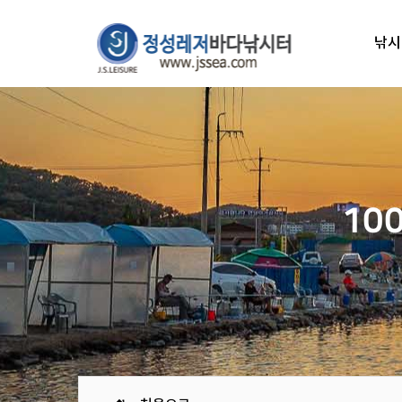
낚시
10