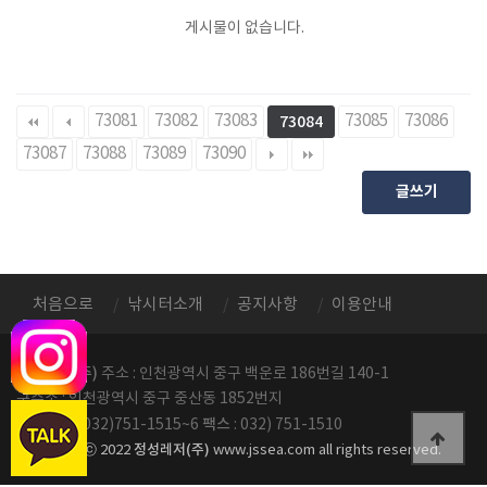
게시물이 없습니다.
73081
73082
73083
73085
73086
73084
73087
73088
73089
73090
글쓰기
처음으로
낚시터소개
공지사항
이용안내
정성레저(주)
주소 : 인천광역시 중구 백운로 186번길 140-1
구주소 : 인천광역시 중구 중산동 1852번지
전화번호
팩스
: 032)751-1515~6
: 032) 751-1510
정성레저(주)
copyright ⓒ 2022
www.jssea.com all rights reserved.