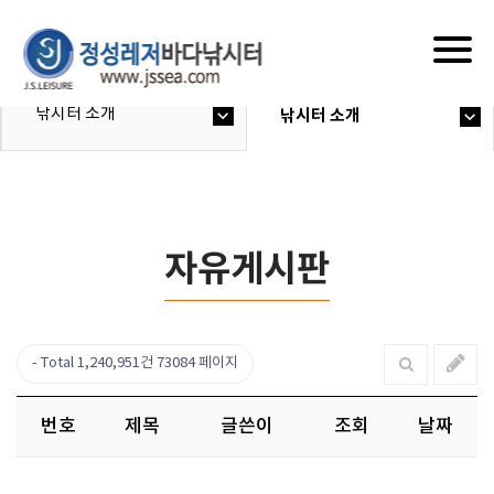
Togg
navig
낚시터 소개
낚시터 소개
자유게시판
Total 1,240,951건
73084 페이지
번호
제목
글쓴이
조회
날짜