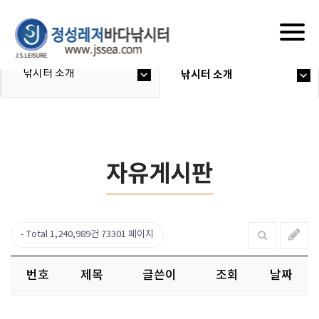
Togg
navig
낚시터 소개
낚시터 소개
자유게시판
Total 1,240,989건
73301 페이지
번호
제목
글쓴이
조회
날짜