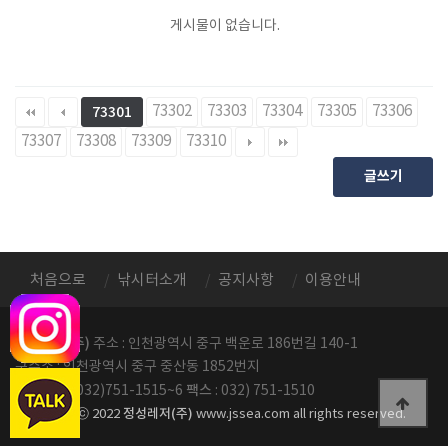
게시물이 없습니다.
73302
73303
73304
73305
73306
73301
73307
73308
73309
73310
글쓰기
처음으로
낚시터소개
공지사항
이용안내
정성레저(주)
주소 : 인천광역시 중구 백운로 186번길 140-1
구주소 : 인천광역시 중구 중산동 1852번지
전화번호
팩스
: 032)751-1515~6
: 032) 751-1510
정성레저(주)
copyright ⓒ 2022
www.jssea.com all rights reserved.