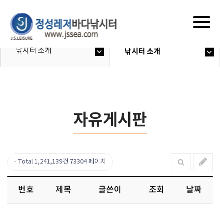
Togg
navig
낚시터 소개
낚시터 소개
자유게시판
Total 1,241,139건
73304 페이지
번호
제목
글쓴이
조회
날짜