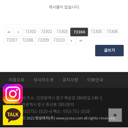
게시물이 없습니다.
73301
73302
73303
73305
73306
73304
73307
73308
73309
73310
글쓰기
처음으로
낚시터소개
공지사항
이용안내
정성레저(주)
주소 : 인천광역시 중구 백운로 186번길 140-1
구주소 : 인천광역시 중구 중산동 1852번지
전화번호
팩스
: 032)751-1515~6
: 032) 751-1510
정성레저(주)
copyright ⓒ 2022
www.jssea.com all rights reserved.