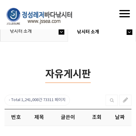
Togg
navig
낚시터 소개
낚시터 소개
자유게시판
Total 1,241,008건
73311 페이지
번호
제목
글쓴이
조회
날짜