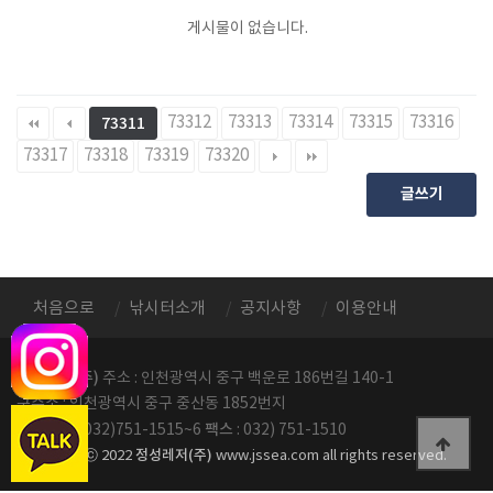
게시물이 없습니다.
73312
73313
73314
73315
73316
73311
73317
73318
73319
73320
글쓰기
처음으로
낚시터소개
공지사항
이용안내
정성레저(주)
주소 : 인천광역시 중구 백운로 186번길 140-1
구주소 : 인천광역시 중구 중산동 1852번지
전화번호
팩스
: 032)751-1515~6
: 032) 751-1510
정성레저(주)
copyright ⓒ 2022
www.jssea.com all rights reserved.