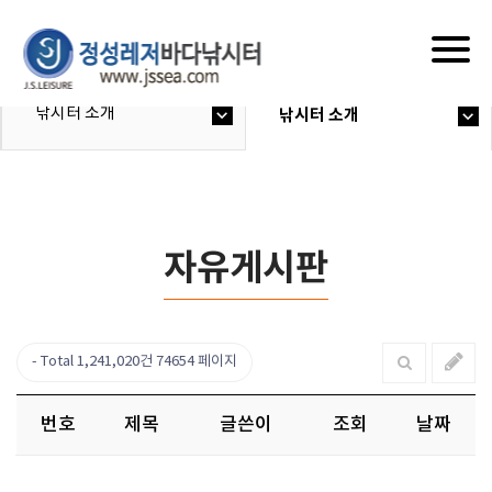
Togg
navig
낚시터 소개
낚시터 소개
자유게시판
Total 1,241,020건
74654 페이지
번호
제목
글쓴이
조회
날짜