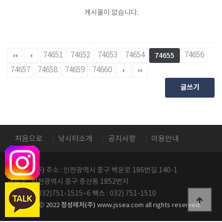
게시물이 없습니다.
74651
74652
74653
74654
74656
74655
74657
74658
74659
74660
글쓰기
처음으로
낚시터소개
공지사항
이용안내
정성레저(주)
주소 : 인천광역시 중구 백운로 186번길 140-1
구주소 : 인천광역시 중구 중산동 1852번지
전화번호
팩스
: 032)751-1515~6
: 032) 751-1510
정성레저(주)
copyright ⓒ 2022
www.jssea.com all rights reserved.