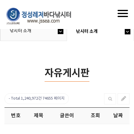
Togg
navig
낚시터 소개
낚시터 소개
자유게시판
Total 1,240,972건
74655 페이지
번호
제목
글쓴이
조회
날짜