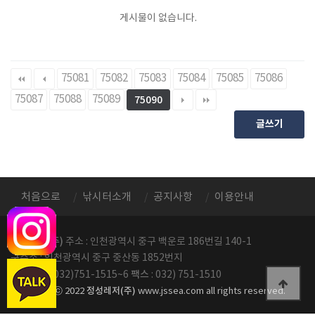
게시물이 없습니다.
75081
75082
75083
75084
75085
75086
75087
75088
75089
75090
글쓰기
처음으로
낚시터소개
공지사항
이용안내
정성레저(주)
주소 : 인천광역시 중구 백운로 186번길 140-1
구주소 : 인천광역시 중구 중산동 1852번지
전화번호
팩스
: 032)751-1515~6
: 032) 751-1510
정성레저(주)
copyright ⓒ 2022
www.jssea.com all rights reserved.