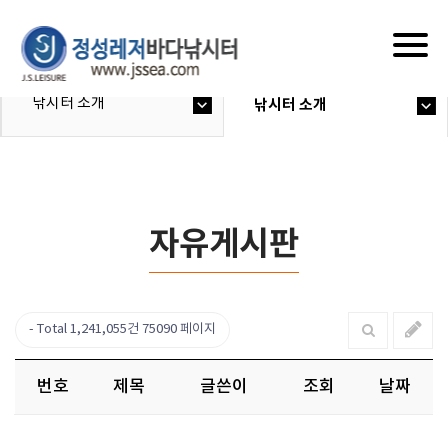
Togg
navig
낚시터 소개
낚시터 소개
자유게시판
Total 1,241,055건
75090 페이지
번호
제목
글쓴이
조회
날짜