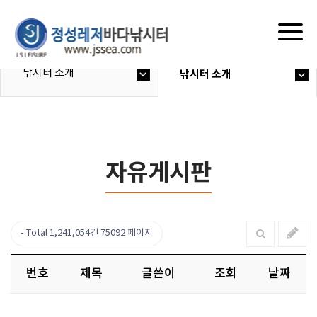
Togg
navig
낚시터 소개
낚시터 소개
자유게시판
Total 1,241,054건
75092 페이지
번호
제목
글쓴이
조회
날짜