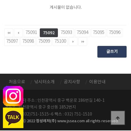
게시물이 없습니다.
75091
75093
75094
75095
75096
75092
75097
75098
75099
75100
글쓰기
처음으로
낚시터소개
공지사항
이용안내
정성레저(주)
주소 : 인천광역시 중구 백운로 186번길 140-1
구주소 : 인천광역시 중구 중산동 1852번지
전화번호
팩스
: 032)751-1515~6
: 032) 751-1510
정성레저(주)
copyright ⓒ 2022
www.jssea.com all rights reserved.