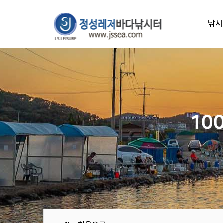
낚시
10