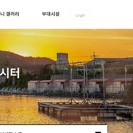
니 갤러리
부대시설
Login
낚시터