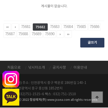
게시물이 없습니다.
75681
75683
75684
75685
75686
75682
75687
75688
75689
75690
글쓰기
처음으로
낚시터소개
공지사항
이용안내
정성레저(주)
주소 : 인천광역시 중구 백운로 186번길 140-1
구주소 : 인천광역시 중구 중산동 1852번지
전화번호
팩스
: 032)751-1515~6
: 032) 751-1510
정성레저(주)
copyright ⓒ 2022
www.jssea.com all rights reserved.