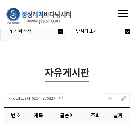
Togg
navig
낚시터 소개
낚시터 소개
자유게시판
Total 1,241,016건
75682 페이지
번호
제목
글쓴이
조회
날짜