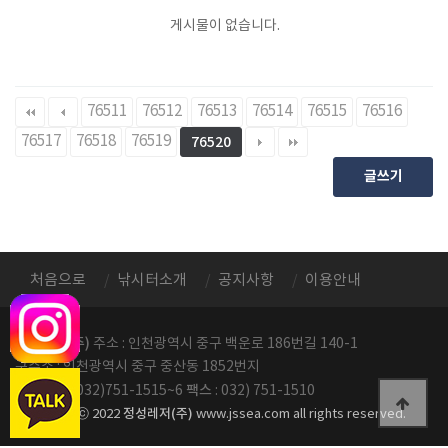
게시물이 없습니다.
76511
76512
76513
76514
76515
76516
76517
76518
76519
76520
글쓰기
처음으로
낚시터소개
공지사항
이용안내
정성레저(주)
주소 : 인천광역시 중구 백운로 186번길 140-1
구주소 : 인천광역시 중구 중산동 1852번지
전화번호
팩스
: 032)751-1515~6
: 032) 751-1510
정성레저(주)
copyright ⓒ 2022
www.jssea.com all rights reserved.