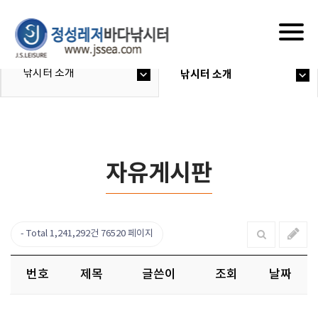
Togg
navig
낚시터 소개
낚시터 소개
자유게시판
Total 1,241,292건
76520 페이지
번호
제목
글쓴이
조회
날짜