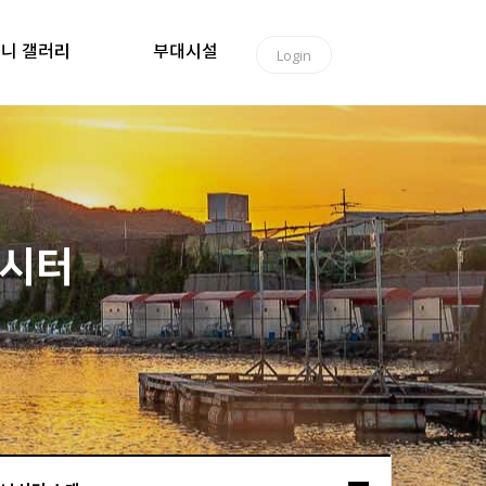
니 갤러리
부대시설
Login
낚시터