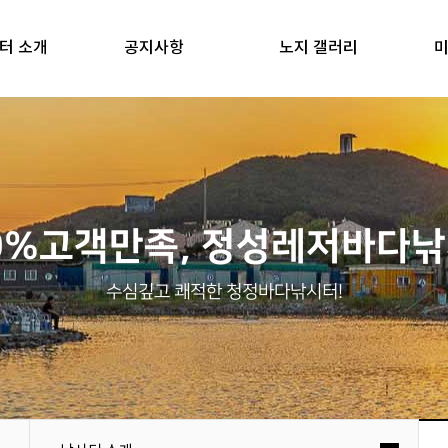
터 소개
공지사항
노지 갤러리
미
0%고객만족, 정성레저바다
수심깊고 쾌적한 청정바다낚시터!