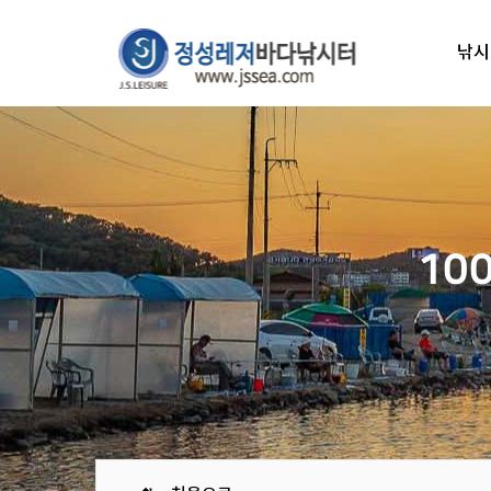
낚시
10