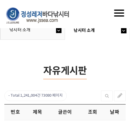
Togg
navig
낚시터 소개
낚시터 소개
자유게시판
Total 1,241,004건
73080 페이지
번호
제목
글쓴이
조회
날짜