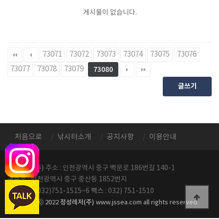
게시물이 없습니다.
73071
73072
73073
73074
73075
73076
73077
73078
73079
73080
글쓰기
처음으로
낚시터소개
공지사항
이용안내
정성레저(주)
주소 : 인천광역시 중구 백운로 186번길 140-1
구주소 : 인천광역시 중구 중산동 1852번지
전화번호
팩스
: 032)751-1515~6
: 032) 751-1510
정성레저(주)
copyright ⓒ 2022
www.jssea.com all rights reserved.