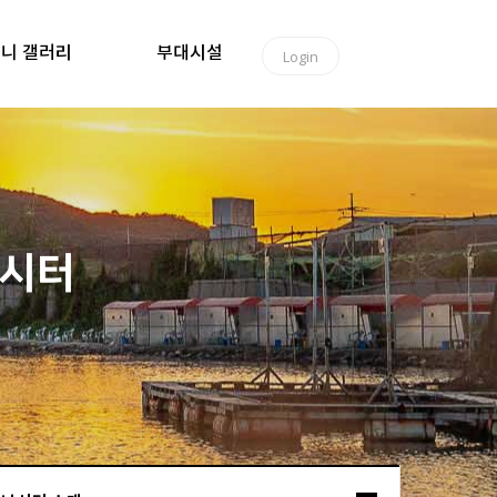
니 갤러리
부대시설
Login
낚시터