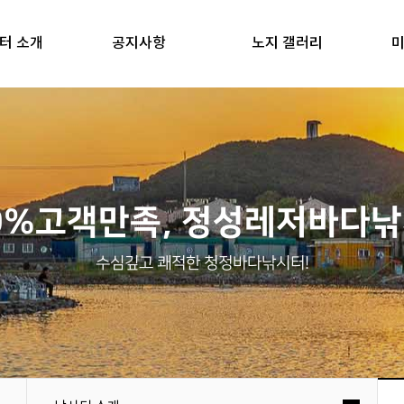
터 소개
공지사항
노지 갤러리
미
0%고객만족, 정성레저바다
수심깊고 쾌적한 청정바다낚시터!