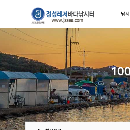
낚시
10