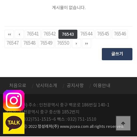
게시물이 없습니다.
76541
76542
76544
76545
76546
76543
76547
76548
76549
76550
글쓰기
처음으로
낚시터소개
공지사항
이용안내
정성레저(주)
주소 : 인천광역시 중구 백운로 186번길 140-1
구주소 : 인천광역시 중구 중산동 1852번지
전화번호
팩스
: 032)751-1515~6
: 032) 751-1510
정성레저(주)
copyright ⓒ 2022
www.jssea.com all rights reserved.