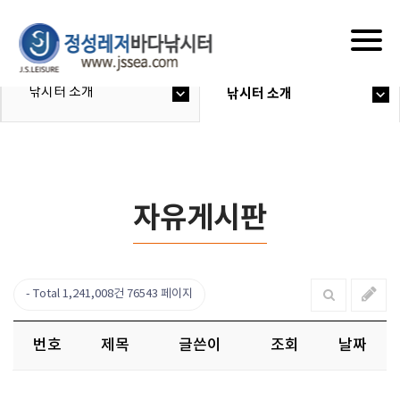
Togg
navig
낚시터 소개
낚시터 소개
자유게시판
Total 1,241,008건
76543 페이지
번호
제목
글쓴이
조회
날짜