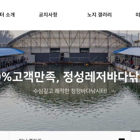
터 소개
공지사항
노지 갤러리
미
0%고객만족, 정성레저바다
수심깊고 쾌적한 청정바다낚시터!