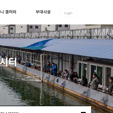
니 갤러리
부대시설
Login
낚시터