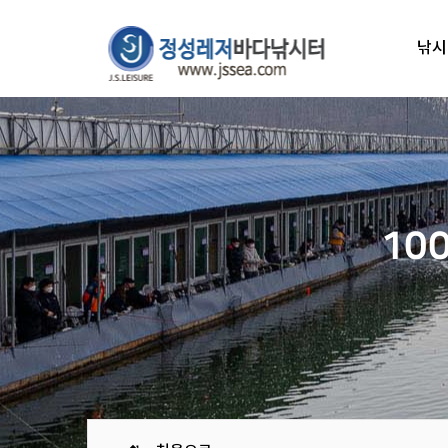
낚시
10