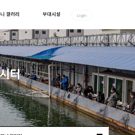
니 갤러리
부대시설
Login
낚시터