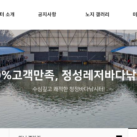
터 소개
공지사항
노지 갤러리
미
0%고객만족, 정성레저바다
수심깊고 쾌적한 청정바다낚시터!