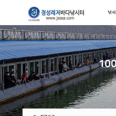
낚시
10