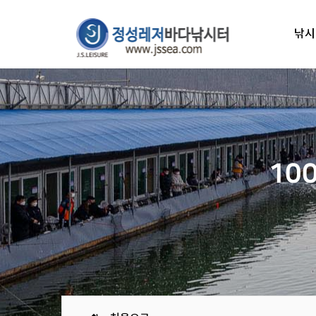
낚시
10