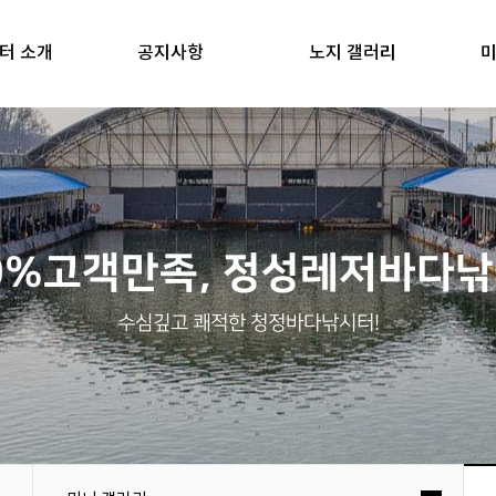
터 소개
공지사항
노지 갤러리
미
0%고객만족, 정성레저바다
수심깊고 쾌적한 청정바다낚시터!