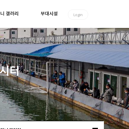
니 갤러리
부대시설
Login
낚시터