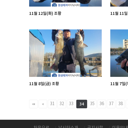
11월 12일(화) 조황
11월 11일
11월 8일(금) 조황
11월 7일(
다음
맨끝
31
32
33
35
36
37
38
34
처음으로
낚시터소개
공지사항
이용안내