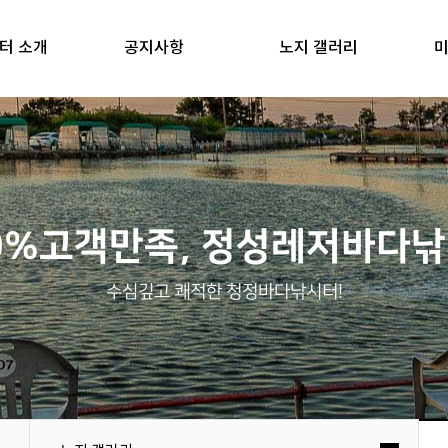
터 소개
공지사항
노지 갤러리
미
0%고객만족, 정성레저바다
수심깊고 쾌적한 청정바다낚시터!