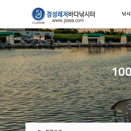
낚시
10