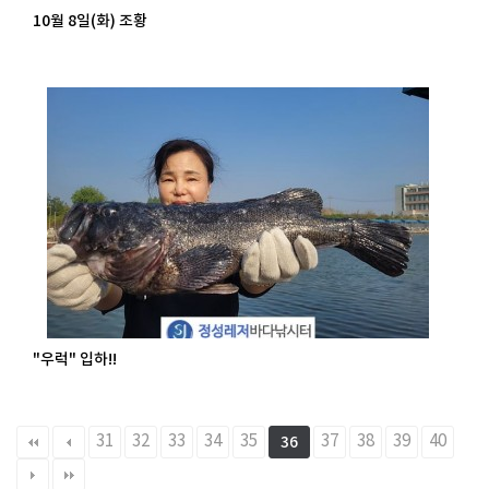
10월 8일(화) 조황
"우럭" 입하!!
31
32
33
34
35
37
38
39
40
36