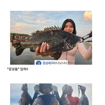
"감성돔" 입하!!