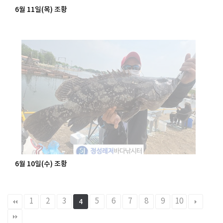
6월 11일(목) 조황
6월 10일(수) 조황
1
2
3
5
6
7
8
9
10
4