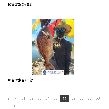
10월 3일(화) 조황
10월 2일(월) 조황
51
52
53
54
55
57
58
59
60
56