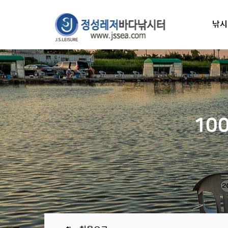
낚시
10