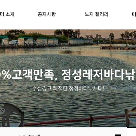
터 소개
공지사항
노지 갤러리
미
0%고객만족, 정성레저바다
수심깊고 쾌적한 청정바다낚시터!