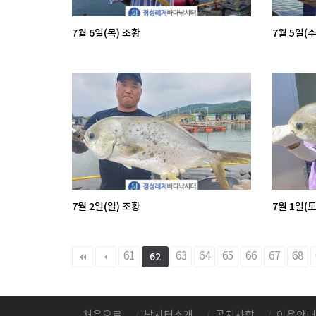
7월 6일(목) 조황
7월 5일(수
7월 2일(일) 조황
7월 1일(토
다음
맨끝
61
63
64
65
66
67
68
62
처음으로
낚시터소개
공지사항
이용안내