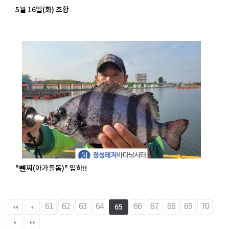
5월 16일(화) 조황
"뺸찌(아가돌돔)" 입하!!
61
62
63
64
66
67
68
69
70
65