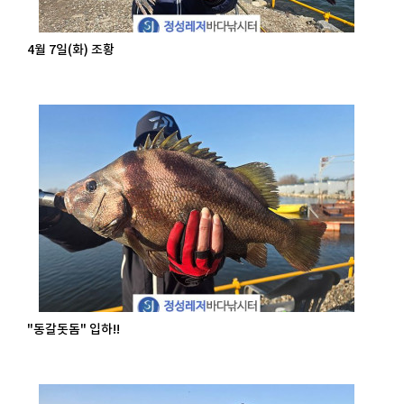
4월 7일(화) 조황
"동갈돗돔" 입하!!