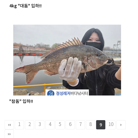
4kg "대돔" 입하!!
"참돔" 입하!!
1
2
3
4
5
6
7
8
10
9