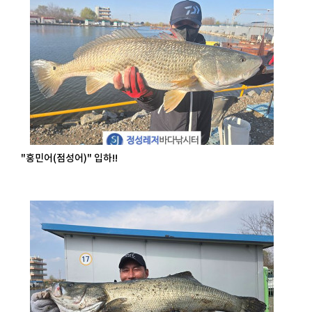
"홍민어(점성어)" 입하!!