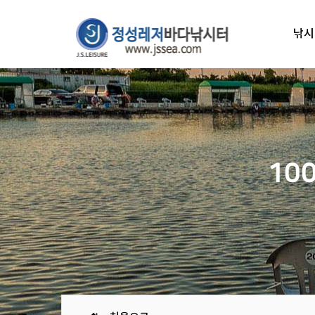
낚시
10