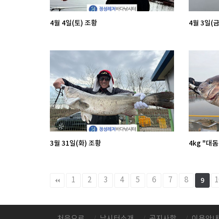
4월 4일(토) 조황
4월 3일(금
3월 31일(화) 조황
4kg "대돔
맨끝
1
2
3
4
5
6
7
8
1
9
처음으로
낚시터소개
공지사항
이용안내