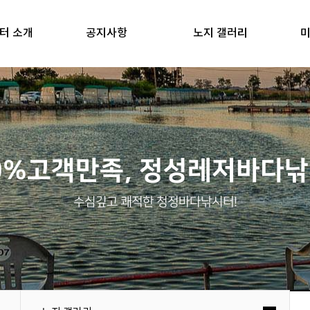
터 소개
공지사항
노지 갤러리
미
0%고객만족, 정성레저바다
수심깊고 쾌적한 청정바다낚시터!