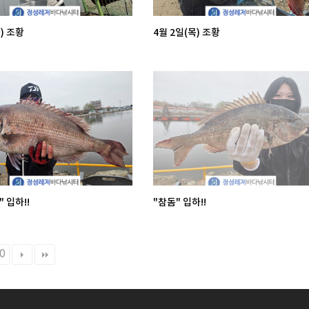
) 조황
4월 2일(목) 조황
" 입하!!
"참돔" 입하!!
0