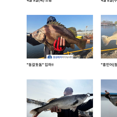
4월 9일(목) 조황
4월 8일(수
"동갈돗돔" 입하!!
"홍민어(점