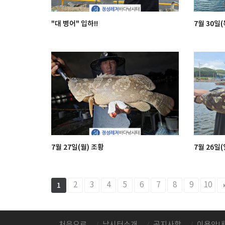
"대 병어" 입하!!
7월 30일(
7월 27일(월) 조황
7월 26일(
2
3
4
5
6
7
8
9
10
1
처음으로
낚시터소개
공지사항
이용안내