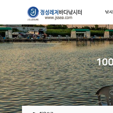
낚시
10