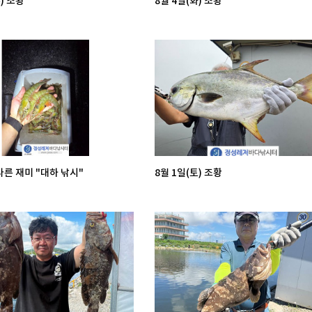
) 조황
8월 4일(화) 조황
른 재미 "대하 낚시"
8월 1일(토) 조황