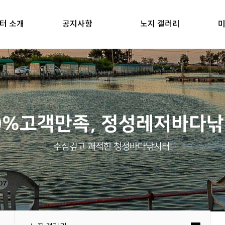
터 소개
공지사항
노지 갤러리
미
0%고객만족, 정성레저바다
수심깊고 쾌적한 청정바다낚시터!