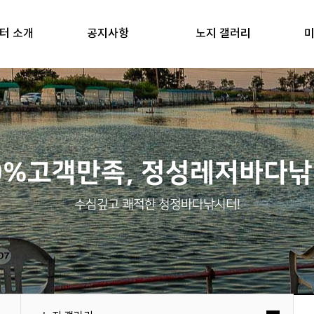
터 소개
공지사항
노지 갤러리
미
0%고객만족, 정성레저바다
수심깊고 쾌적한 청정바다낚시터!