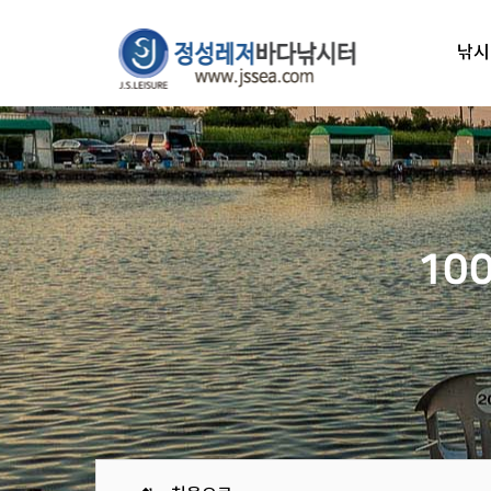
낚시
10