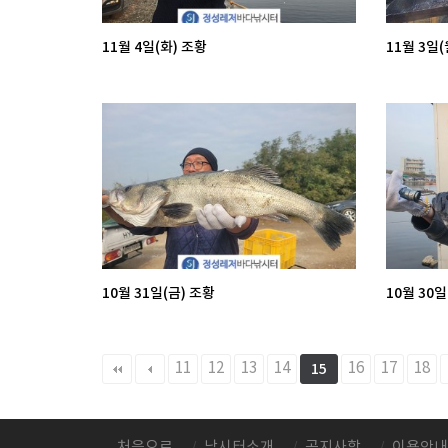
11월 4일(화) 조황
11월 3일(
10월 31일(금) 조황
10월 30일
다음
맨끝
11
12
13
14
16
17
18
15
처음으로
낚시터소개
공지사항
이용안내