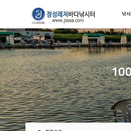
낚시
10