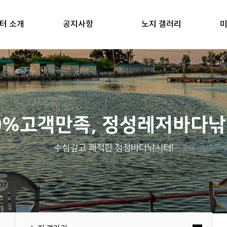
터 소개
공지사항
노지 갤러리
미
0%고객만족, 정성레저바다
수심깊고 쾌적한 청정바다낚시터!