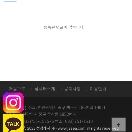
등록된 댓글이 없습니다.
처음으로
낚시터소개
공지사항
이용안내
정성레저(주)
주소 : 인천광역시 중구 백운로 186번길 140-1
구주소 : 인천광역시 중구 중산동 1852번지
전화번호
팩스
: 032)751-1515~6
: 032) 751-1510
정성레저(주)
copyright ⓒ 2022
www.jssea.com all rights reserved.