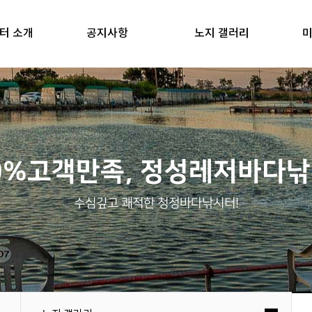
터 소개
공지사항
노지 갤러리
미
0%고객만족, 정성레저바다
수심깊고 쾌적한 청정바다낚시터!