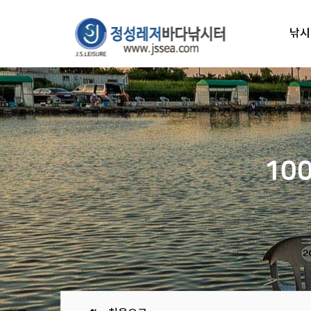
낚시
10