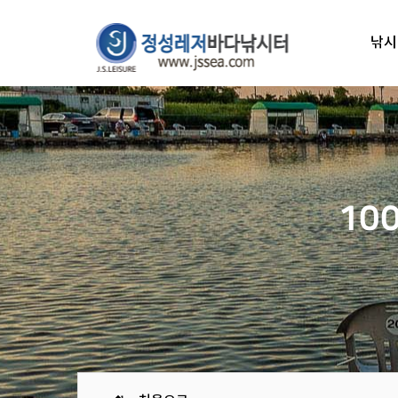
낚시
10