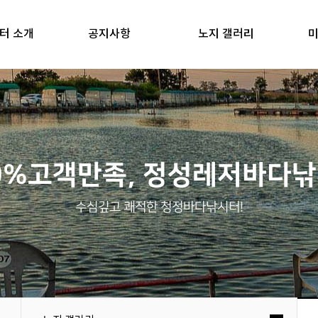
터 소개
공지사항
노지 갤러리
미
0%고객만족, 정성레저바다
수심깊고 쾌적한 청정바다낚시터!