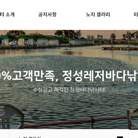
터 소개
공지사항
노지 갤러리
미
0%고객만족, 정성레저바다
수심깊고 쾌적한 청정바다낚시터!