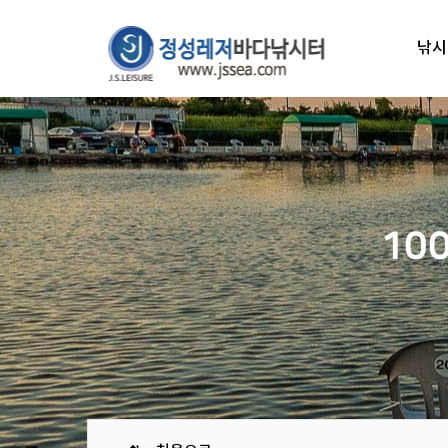
낚시
10