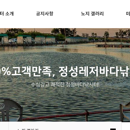
터 소개
공지사항
노지 갤러리
미
0%고객만족, 정성레저바다
수심깊고 쾌적한 청정바다낚시터!