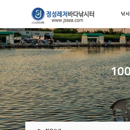
낚시
10