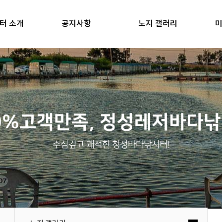
터 소개
공지사항
노지 갤러리
미
0%고객만족, 정성레저바다
수심깊고 쾌적한 청정바다낚시터!