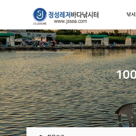
낚시
10