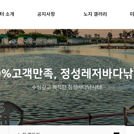
터 소개
공지사항
노지 갤러리
미
0%고객만족, 정성레저바다
수심깊고 쾌적한 청정바다낚시터!