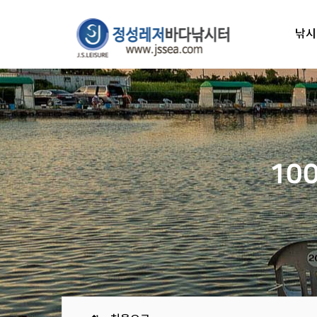
낚시
10