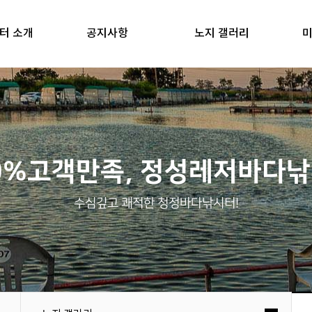
터 소개
공지사항
노지 갤러리
미
0%고객만족, 정성레저바다
수심깊고 쾌적한 청정바다낚시터!