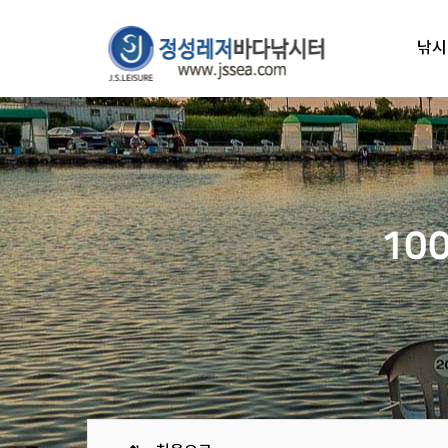
낚시
10