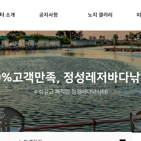
터 소개
공지사항
노지 갤러리
미
0%고객만족, 정성레저바다
수심깊고 쾌적한 청정바다낚시터!