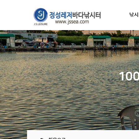
낚시
10