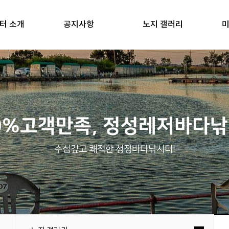
터 소개
공지사항
노지 갤러리
미
0%고객만족, 정성레저바다
수심깊고 쾌적한 청정바다낚시터!