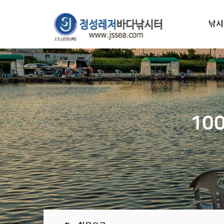
낚시
10